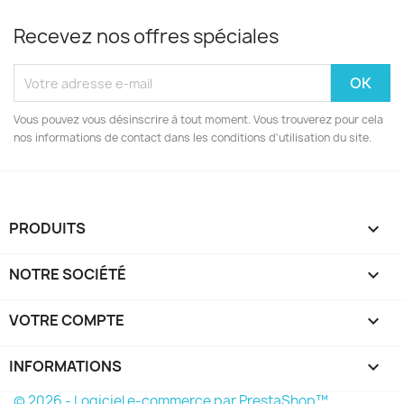
Recevez nos offres spéciales
Vous pouvez vous désinscrire à tout moment. Vous trouverez pour cela
nos informations de contact dans les conditions d'utilisation du site.
PRODUITS

NOTRE SOCIÉTÉ

VOTRE COMPTE

INFORMATIONS
keyboard_arrow_down
© 2026 - Logiciel e-commerce par PrestaShop™